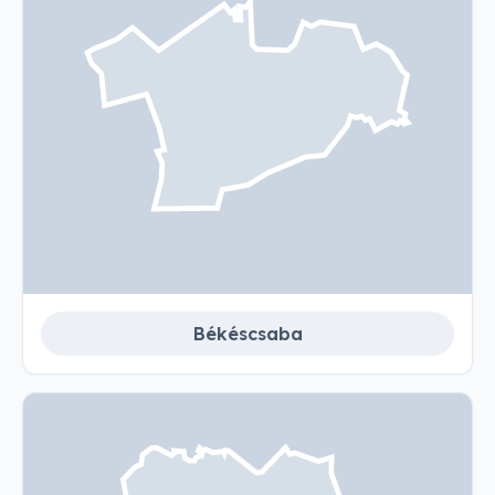
Békéscsaba