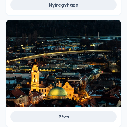
Nyíregyháza
Pécs