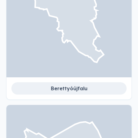
Berettyóújfalu