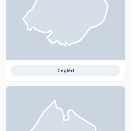
Cegléd