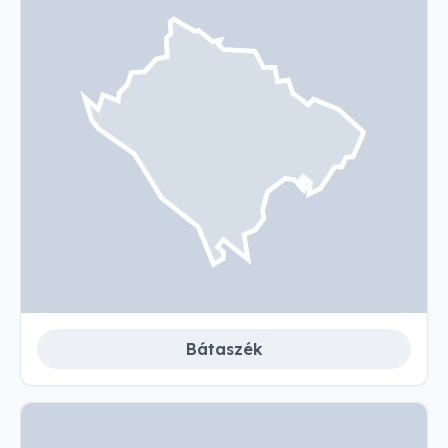
Bátaszék