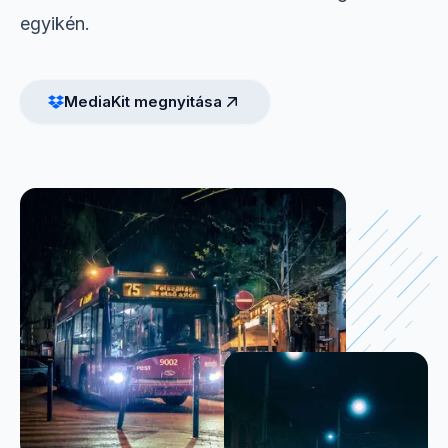
egyikén.
MediaKit megnyitása