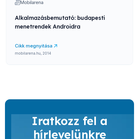
Mobilarena
Alkalmazásbemutató: budapesti
menetrendek Androidra
Cikk megnyitása
mobilarena.hu, 2014
Iratkozz fel a
hírlevelünkre