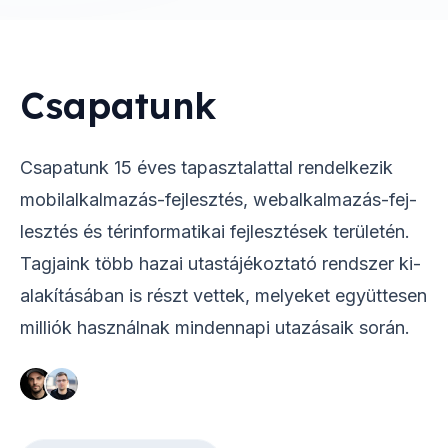
Csapatunk
Csapatunk 15 éves tapasztalattal rendelkezik
mo­bil­al­kal­ma­zás-fej­lesz­tés, web­al­kal­ma­zás-fej­
lesz­tés és tér­in­for­ma­ti­ka­i fej­lesz­té­sek te­rü­le­tén.
Tag­ja­ink több ha­za­i u­tas­tá­jé­koz­ta­tó rend­szer ki­
a­la­kí­tá­sá­ban is részt vet­tek, me­lye­ket e­gyüt­te­sen
milliók hasz­nál­nak min­den­na­pi u­ta­zá­sa­ik so­rán.