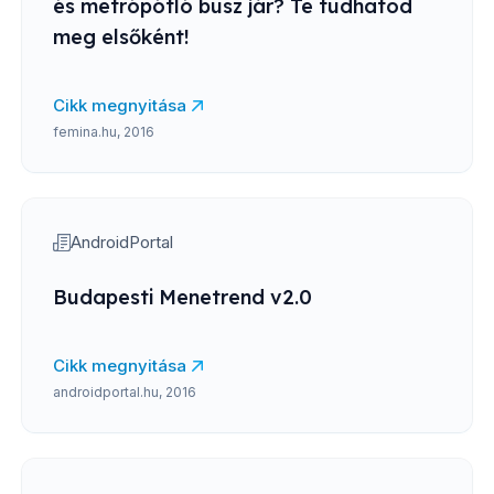
és metrópótló busz jár? Te tudhatod
meg elsőként!
Cikk megnyitása
femina.hu, 2016
AndroidPortal
Budapesti Menetrend v2.0
Cikk megnyitása
androidportal.hu, 2016