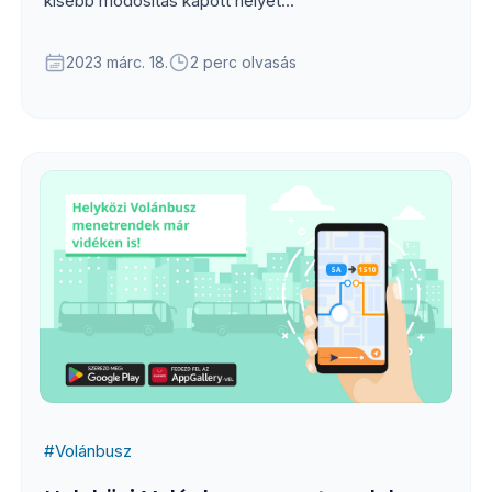
kisebb módosítás kapott helyet...
2023 márc. 18.
2 perc olvasás
#
Volánbusz