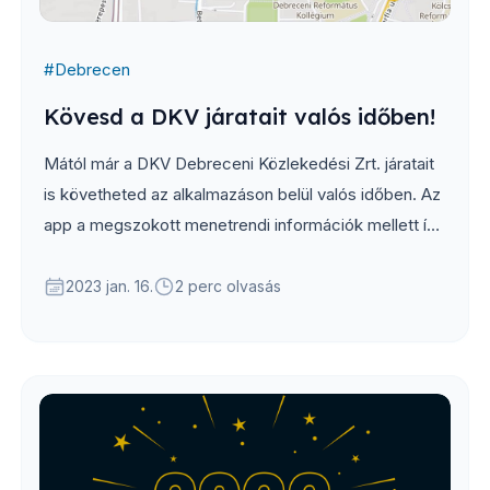
#
Debrecen
Kövesd a DKV járatait valós időben!
Mától már a DKV Debreceni Közlekedési Zrt. járatait
is követheted az alkalmazáson belül valós időben. Az
app a megszokott menetrendi információk mellett így
már megmutatja az aktuális késéseket, valamint a
térképen is láthatod a járművek pozícióját.
2023 jan. 16.
2 perc olvasás