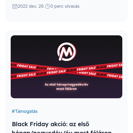
2022 dec. 26.
0 perc olvasás
#
Támogatás
Black Friday akció: az első
hónap/negyedév/év most féláron