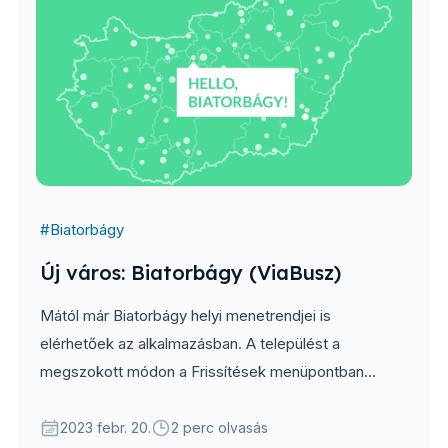
#
Biatorbágy
Új város: Biatorbágy (ViaBusz)
Mától már Biatorbágy helyi menetrendjei is
elérhetőek az alkalmazásban. A települést a
megszokott módon a Frissítések menüpontban
találhatod meg, letöltés után pedig a
városválasztóban tudod kiválasztani.
2023 febr. 20.
2 perc olvasás