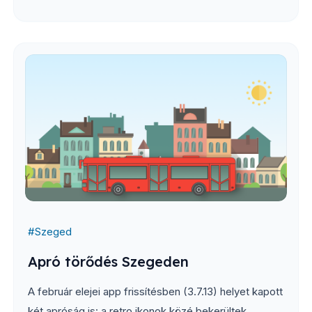
#
Szeged
Apró törődés Szegeden
A február elejei app frissítésben (3.7.13) helyet kapott
két apróság is: a retro ikonok közé bekerültek...