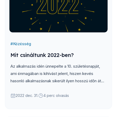
#
Közösség
Mit csináltunk 2022-ben?
Az alkalmazás idén ünnepelte a 10. születésnapját,
ami önmagában is kihívást jelent, hiszen kevés
hasonló alkalmazásnak sikerült ilyen hosszú időn át
fennmaradnia. Azonban idén sem elégedtünk meg
ennyivel, hanem tovább dolgoztunk az alkalmazás
2022 dec. 31.
4 perc olvasás
bővítésén.