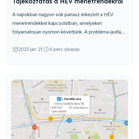
Tájékoztatás a HÉV menetrendekről
A napokban nagyon sok panasz érkezett a HÉV
menetrendekkel kapcsolatban, amelyeket
folyamatosan nyomon követtünk. A probléma javítása
érdekében az éjszaka folyamán ismét összevonásra
kerültek...
2023 jan. 21.
4 perc olvasás