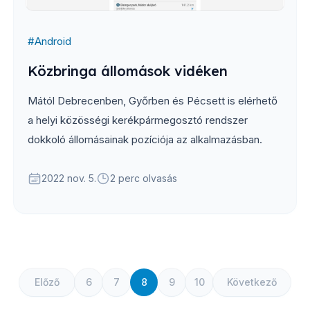
#
Android
Közbringa állomások vidéken
Mától Debrecenben, Győrben és Pécsett is elérhető
a helyi közösségi kerékpármegosztó rendszer
dokkoló állomásainak pozíciója az alkalmazásban.
2022 nov. 5.
2 perc olvasás
Előző
6
7
8
9
10
Következő