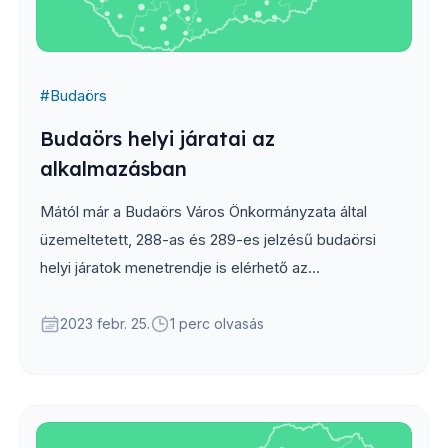
#
Budaörs
Budaörs helyi járatai az
alkalmazásban
Mától már a Budaörs Város Önkormányzata által
üzemeltetett, 288-as és 289-es jelzésű budaörsi
helyi járatok menetrendje is elérhető az
alkalmazásban. A menetrendeket Budapestet
kiválasztva, az autóbuszok között, zöld színnel
2023 febr. 25.
1 perc olvasás
érheted el...