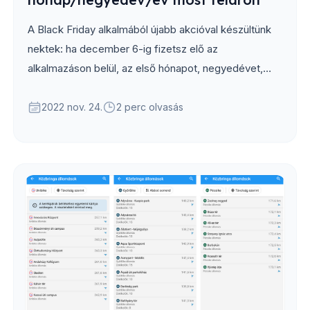
A Black Friday alkalmából újabb akcióval készültünk
nektek: ha december 6-ig fizetsz elő az
alkalmazáson belül, az első hónapot, negyedévet,
vagy évet most féláron adjuk...
2022 nov. 24.
2 perc olvasás