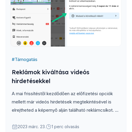
#
Támogatás
Reklámok kiváltása videós
hirdetésekkel
A mai frissítéstől kezdődően az előfizetési opciók
mellett már videós hirdetések megtekintésével is
elrejtheted a képernyő alján található reklámcsíkot. A
hirdetéseket bármikor megnézheted, cserébe 8 órán
át nem fogsz reklámokkal találkozni az alkalmazás
2023 márc. 23.
1 perc olvasás