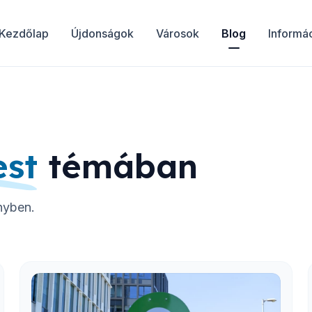
Kezdőlap
Újdonságok
Városok
Blog
Informá
st
témában
nyben.