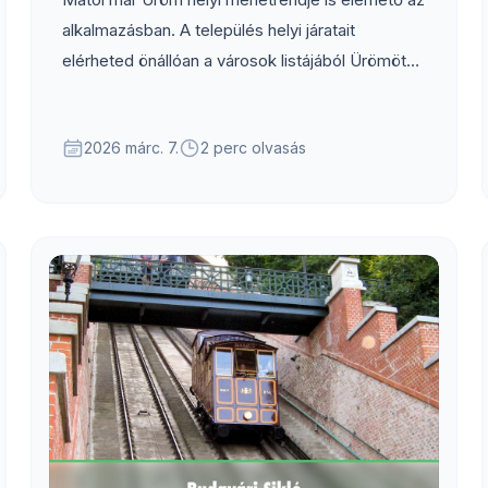
alkalmazásban. A település helyi járatait
elérheted önállóan a városok listájából Ürömöt
kiválasztva, vagy Budapest elővárosi
közlekedésének részeként is, ez utóbbit
2026 márc. 7.
2 perc olvasás
kiválasztva.