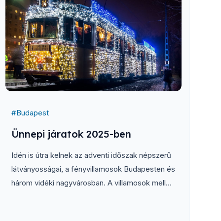
#
Budapest
Ünnepi járatok 2025-ben
Idén is útra kelnek az adventi időszak népszerű
látványosságai, a fényvillamosok Budapesten és
három vidéki nagyvárosban. A villamosok mellett
az ünnepi hangulatról más feldíszített járművek,
köztük mikulástrolik, mikulásbuszok és