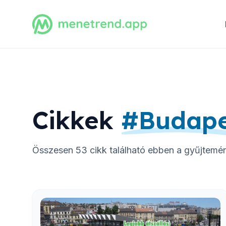
Cikkek
#
Budape
Összesen
53
cikk található ebben a gyűjtemé