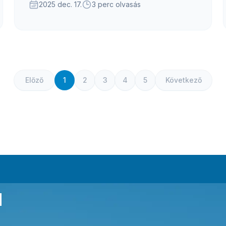
megoldásokkal ellentétben...
2025 dec. 17.
3 perc olvasás
Előző
1
2
3
4
5
Következő
a