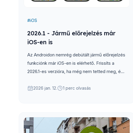
#
iOS
2026.1 - Jármű előrejelzés már
iOS-en is
Az Androidon nemrég debütált jármű előrejelzés
funkciónk már iOS-en is elérhető. Frissíts a
2026.1-es verzióra, ha még nem tetted meg, és
próbáld ki te is!
2026 jan. 12.
1 perc olvasás