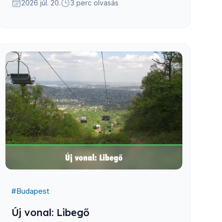
2026 júl. 20.
3 perc olvasás
#
Budapest
Új vonal: Libegő