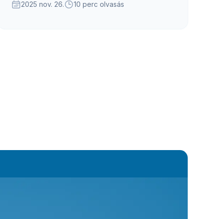
különleges vonatok is gondoskodnak majd.
2025 nov. 26.
10 perc olvasás