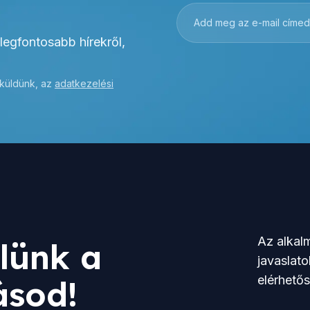
 legfontosabb hírekről,
 küldünk, az
adatkezelési
Az alkalm
lünk a
javaslato
elérhető
ásod!