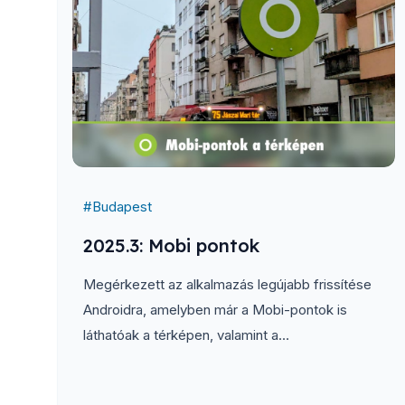
#
Budapest
2025.3: Mobi pontok
Megérkezett az alkalmazás legújabb frissítése
Androidra, amelyben már a Mobi-pontok is
láthatóak a térképen, valamint a
közbringaállomások listájában. A pontok külön
bekapcsolható rétegként érhetőek el...