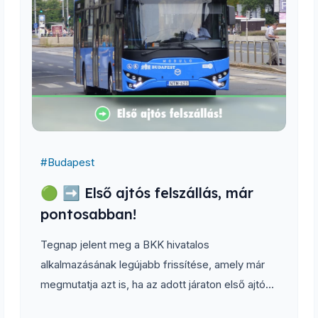
#
Budapest
🟢 ➡️ Első ajtós felszállás, már
pontosabban!
Tegnap jelent meg a BKK hivatalos
alkalmazásának legújabb frissítése, amely már
megmutatja azt is, ha az adott járaton első ajtós
felszállási rend van érvényben. A korábbi