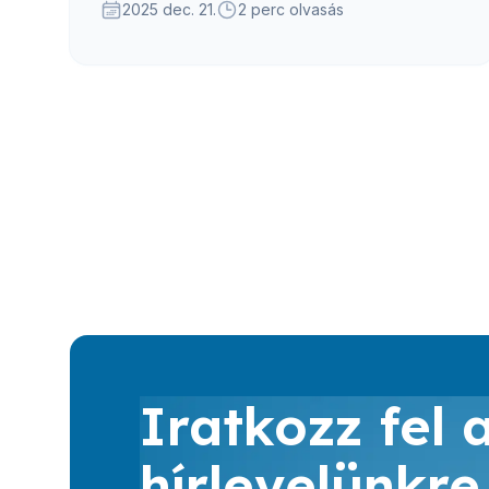
2025 dec. 21.
2 perc olvasás
Iratkozz fel 
hírlevelünkre