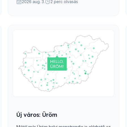
tesztelte a rendszert.
2026 aug. 3.
2 perc olvasás
Új város: Üröm
Mától már Üröm helyi menetrendje is elérhető az