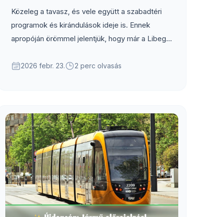
Közeleg a tavasz, és vele együtt a szabadtéri
programok és kirándulások ideje is. Ennek
apropóján örömmel jelentjük, hogy már a Libegő
"menetrendje" is elérhető az alkalmazásban. A
libegőt...
2026 febr. 23.
2 perc olvasás