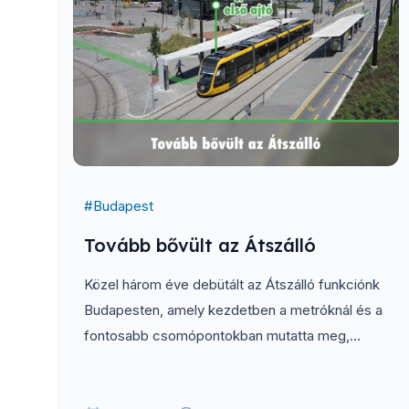
#
Budapest
Tovább bővült az Átszálló
Közel három éve debütált az Átszálló funkciónk
Budapesten, amely kezdetben a metróknál és a
fontosabb csomópontokban mutatta meg,
melyik ajtóhoz állj a leggyorsabb átszállás
érdekében...