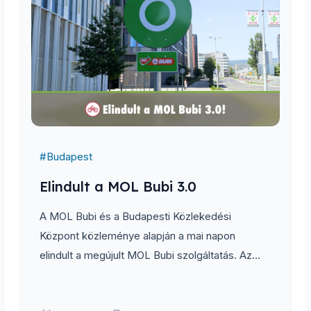
#
Budapest
Elindult a MOL Bubi 3.0
A MOL Bubi és a Budapesti Közlekedési
Központ közleménye alapján a mai napon
elindult a megújult MOL Bubi szolgáltatás. Az
indulást egy néhány hetes próbaüzem előzte
meg, melynek során közel 9 ezer felhasználó