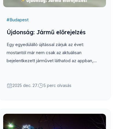
#
Budapest
Újdonság: Jármű előrejelzés
Egy egyedülálló újítással zárjuk az évet:
mostantól már nem csak az aktuálisan
bejelentkezett járművet láthatod az appban,
hanem azt is megmutatjuk, várhatóan milyen
jármű fog közlekedni a későbbi járatokon...
2025 dec. 27.
5 perc olvasás