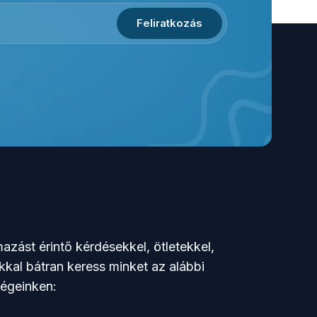
Feliratkozás
azást érintő kérdésekkel, ötletekkel,
kkal bátran keress minket az alábbi
ségeinken: