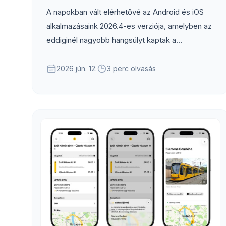
A napokban vált elérhetővé az Android és iOS
alkalmazásaink 2026.4-es verziója, amelyben az
eddiginél nagyobb hangsúlyt kaptak a
kocsiállások és egyéb megálló­azonosítók.
2026 jún. 12.
3 perc olvasás