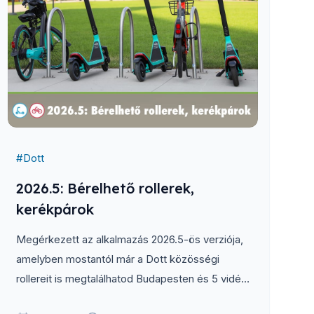
#
Dott
2026.5: Bérelhető rollerek,
kerékpárok
Megérkezett az alkalmazás 2026.5-ös verziója,
amelyben mostantól már a Dott közösségi
rollereit is megtalálhatod Budapesten és 5 vidéki
városban. Emellett átdolgoztuk...