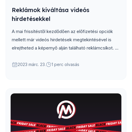
Reklámok kiváltása videós
hirdetésekkel
A mai frissítéstől kezdődően az előfizetési opciók
mellett már videós hirdetések megtekintésével is
elrejtheted a képernyő alján található reklámcsíkot. A
hirdetéseket bármikor megnézheted, cserébe 8 órán
át nem fogsz reklámokkal találkozni az alkalmazás
2023 márc. 23.
1 perc olvasás
többi részében....