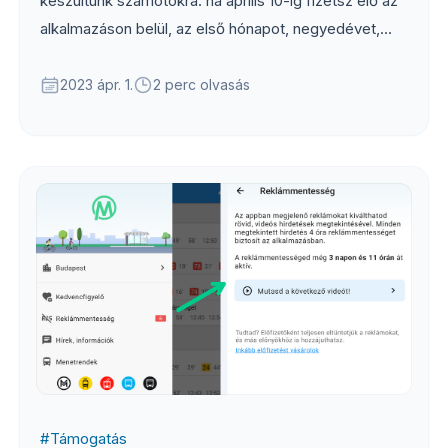
készültünk számotokra: ha április 10-ig fizetsz elő az
alkalmazáson belül, az első hónapot, negyedévet,
vagy évet most féláron adjuk...
2023 ápr. 1.
2 perc olvasás
#
Támogatás