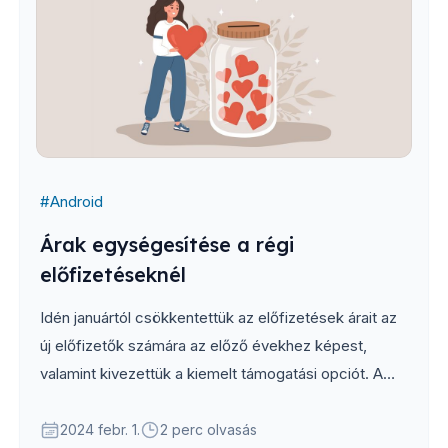
#
Android
Árak egységesítése a régi
előfizetéseknél
Idén januártól csökkentettük az előfizetések árait az
új előfizetők számára az előző évekhez képest,
valamint kivezettük a kiemelt támogatási opciót. A
következő hetekben a régi előfizetetéseken is
átvezetjük a változásokat...
2024 febr. 1.
2 perc olvasás