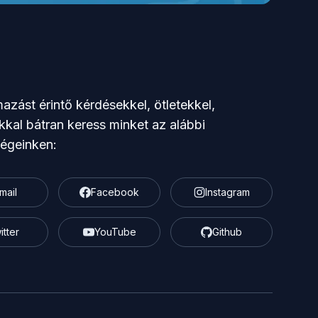
azást érintő kérdésekkel, ötletekkel,
kkal bátran keress minket az alábbi
ségeinken:
mail
Facebook
Instagram
itter
YouTube
Github