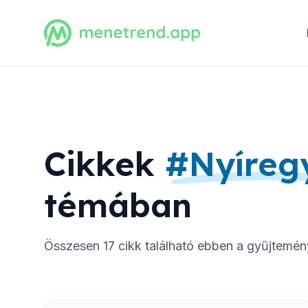
Cikkek
#
Nyíreg
témában
Összesen
17
cikk található ebben a gyűjtemé