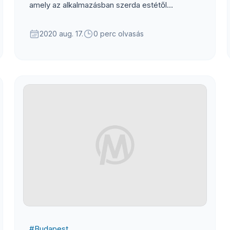
amely az alkalmazásban szerda estétől
kezdődően lesz elérhető.
2020 aug. 17.
0 perc olvasás
#
Budapest