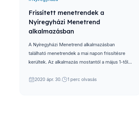
Frissített menetrendek a
Nyíregyházi Menetrend
alkalmazásban
A Nyíregyházi Menetrend alkalmazásban
található menetrendek a mai napon frissítésre
kerültek. Az alkalmazás mostantól a május 1-től
érvényes hivatalos menetrendeket tartalmazza,
melyet a Volánbusz biztosít számunkra.
2020 ápr. 30.
1 perc olvasás