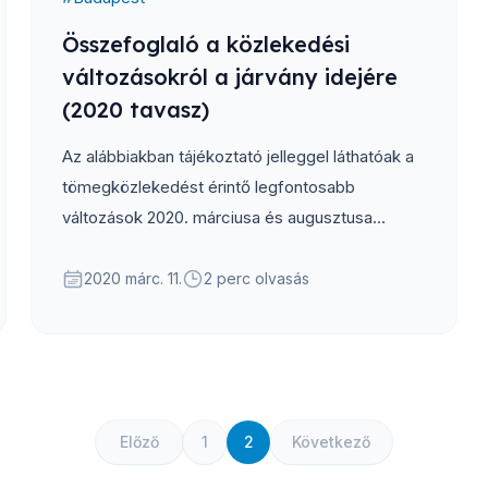
Összefoglaló a közlekedési
változásokról a járvány idejére
(2020 tavasz)
Az alábbiakban tájékoztató jelleggel láthatóak a
tömegközlekedést érintő legfontosabb
változások 2020. márciusa és augusztusa
között.
2020 márc. 11.
2 perc olvasás
Előző
1
2
Következő