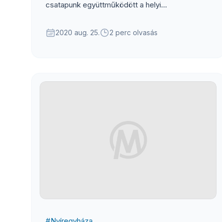
csatapunk együttműködött a helyi
önkormányzattal, valamint a Mobilissimus
szakembereivel, hogy az utazóközönség online
2020 aug. 25.
2 perc olvasás
tájékoztatása zökkenőmentes legyen.
#
Nyíregyháza