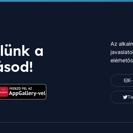
Az alkalm
lünk a
javaslato
elérhető
ásod!
E-
Tw