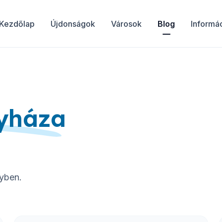
Kezdőlap
Újdonságok
Városok
Blog
Informá
yháza
nyben.