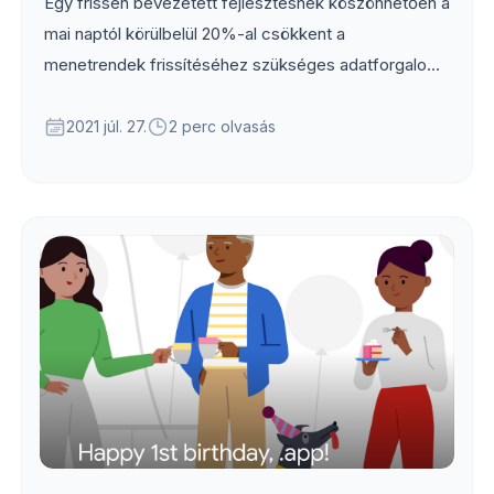
Egy frissen bevezetett fejlesztésnek köszönhetően a
mai naptól körülbelül 20%-al csökkent a
menetrendek frissítéséhez szükséges adatforgalom,
így a budapesti menetrendi adatok frissítése
alkalmanként már csak kb. 750 kB adat letöltésével
2021 júl. 27.
2 perc olvasás
jár majd.