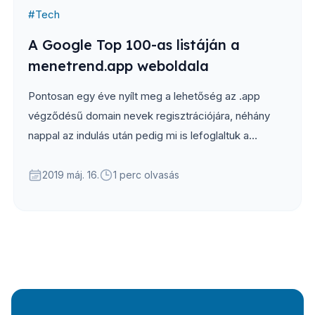
#
Tech
A Google Top 100-as listáján a
menetrend.app weboldala
Pontosan egy éve nyílt meg a lehetőség az .app
végződésű domain nevek regisztrációjára, néhány
nappal az indulás után pedig mi is lefoglaltuk a
menetrend.app domaint, majd át is költöztettük
weboldalunkat a korábbi menetrendapp.hu címről az
2019 máj. 16.
1 perc olvasás
új helyre.