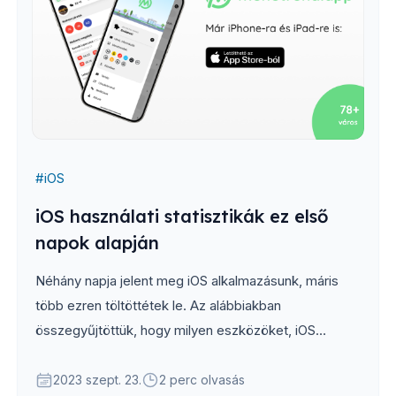
#
iOS
iOS használati statisztikák ez első
napok alapján
Néhány napja jelent meg iOS alkalmazásunk, máris
több ezren töltöttétek le. Az alábbiakban
összegyűjtöttük, hogy milyen eszközöket, iOS
verziókat és nyelveket használatok a legtöbben.
2023 szept. 23.
2 perc olvasás