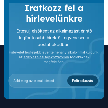
Iratkozz fel a
hírlevelünkre
Értesülj elsőként az alkalmazást érintő
legfontosabb hírekről, egyenesen a
postafiókodban.
Hírlevelet legfeljebb évente néhány alkalommal küldünk,
az
adatkezelési tájékoztatóban
foglaltaknak
megfelelően.
Feliratkozás