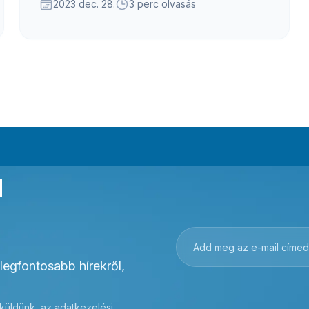
megfizetni, amelyre adminisztrációs célból van
2023 dec. 28.
3 perc olvasás
szükség.
a
 legfontosabb hírekről,
 küldünk, az
adatkezelési