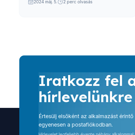
Komáromban, Oroszlányban, Tatán és
2024 máj. 5.
2 perc olvasás
Tatabányán találkozhattok.
Iratkozz fel 
hírlevelünkre
Értesülj elsőként az alkalmazást érintő
egyenesen a postafiókodban.
Hírlevelet legfeljebb évente néhány alkalommal