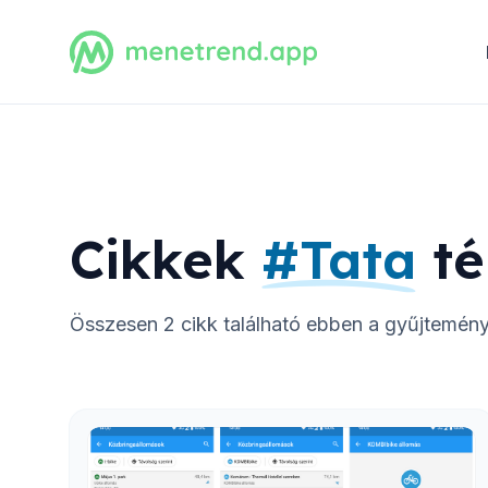
Cikkek
#
Tata
t
Összesen
2
cikk található ebben a gyűjtemén