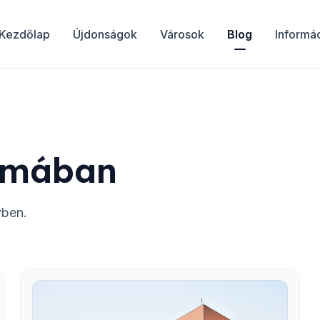
Kezdőlap
Újdonságok
Városok
Blog
Informá
émában
yben.