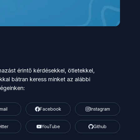
azást érintő kérdésekkel, ötletekkel,
kkal bátran keress minket az alábbi
ségeinken:
mail
Facebook
Instagram
itter
YouTube
Github