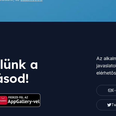
Az alkalm
lünk a
javaslato
elérhető
ásod!
E-
Tw