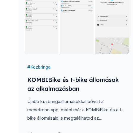
#
Közbringa
KOMBIBike és t-bike állomások
az alkalmazásban
Újabb közbringaállomásokkal bővült a
menetrend.app: mától már a KOMBiBike és a t-
bike állomásaid is megtalálhatod az
alkalmazásban. Ezekkel az állomásokkal