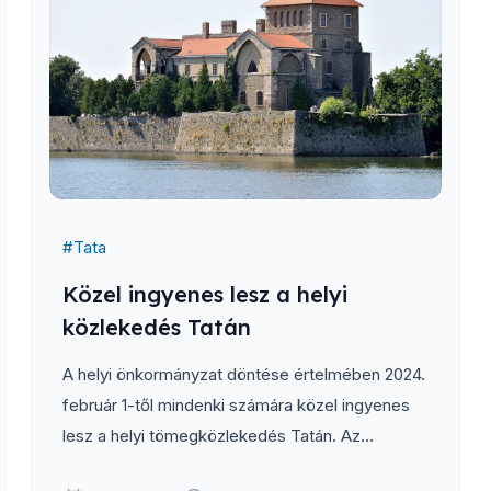
#
Tata
Közel ingyenes lesz a helyi
közlekedés Tatán
A helyi önkormányzat döntése értelmében 2024.
február 1-től mindenki számára közel ingyenes
lesz a helyi tömegközlekedés Tatán. Az
utazáshoz csak egy jelképes összeget kell