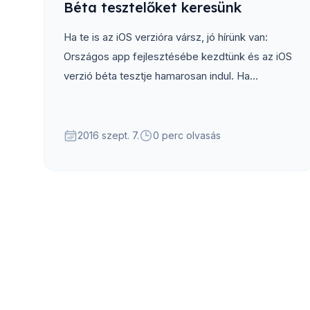
Béta tesztelőket keresünk
Ha te is az iOS verzióra vársz, jó hírünk van:
Országos app fejlesztésébe kezdtünk és az iOS
verzió béta tesztje hamarosan indul. Ha
szeretnéd kipróbálni a megjelenés előtt...
2016 szept. 7.
0 perc olvasás