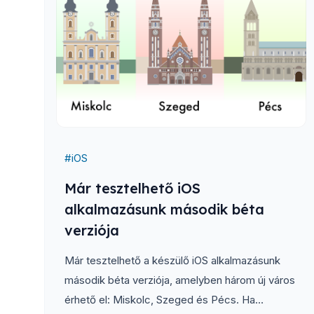
#
iOS
Már tesztelhető iOS
alkalmazásunk második béta
verziója
Már tesztelhető a készülő iOS alkalmazásunk
második béta verziója, amelyben három új város
érhető el: Miskolc, Szeged és Pécs. Ha