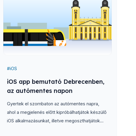
#
iOS
iOS app bemutató Debrecenben,
az autómentes napon
Gyertek el szombaton az autómentes napra,
ahol a megjelenés előtt kipróbálhatjátok készülő
iOS alkalmazásunkat, illetve megoszthatjátok
velünk tapasztalaitok, javaslataitok a debreceni