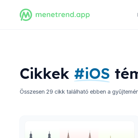
Cikkek
#
iOS
té
Összesen
29
cikk található ebben a gyűjtemé