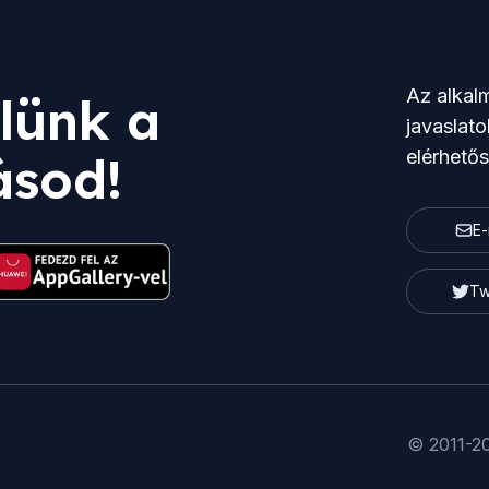
Az alkalm
lünk a
javaslato
elérhető
ásod!
E-
Tw
© 2011-2