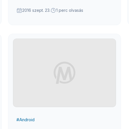
oldalon :)
2016 szept. 23.
1 perc olvasás
#
Android