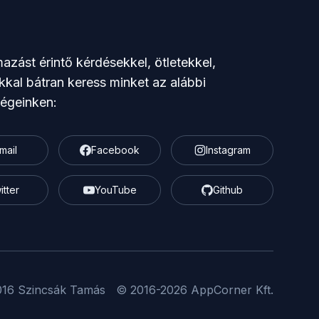
azást érintő kérdésekkel, ötletekkel,
kkal bátran keress minket az alábbi
ségeinken:
mail
Facebook
Instagram
itter
YouTube
Github
016
Szincsák Tamás
© 2016-2026
AppCorner Kft
.