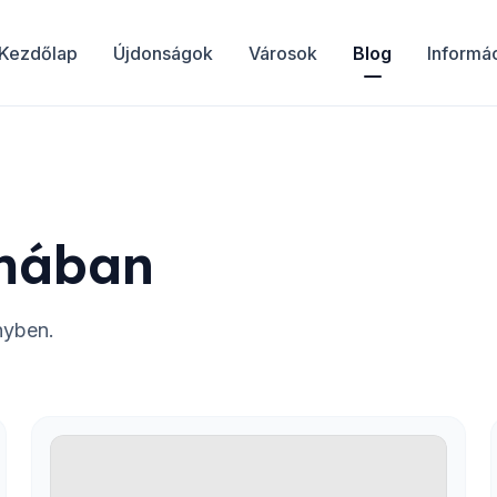
Kezdőlap
Újdonságok
Városok
Blog
Informá
mában
nyben.