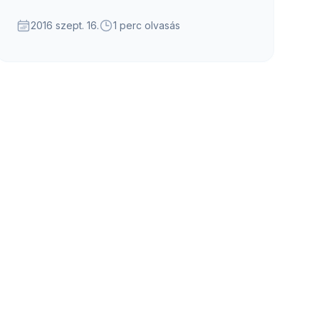
közlekedéssel és az alkalmazással
kapcsolatban.
2016 szept. 16.
1 perc olvasás