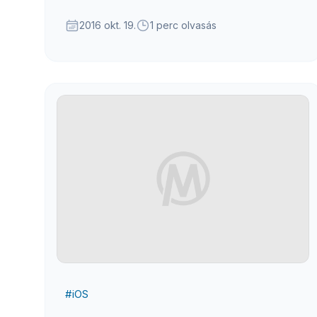
korábban telepítetted az appot, a frissítés a
TestFlight alkalmazásban lesz elérhető.
2016 okt. 19.
1 perc olvasás
#
iOS