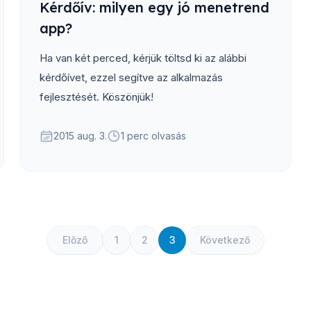
Kérdőív: milyen egy jó menetrend
app?
Ha van két perced, kérjük töltsd ki az alábbi
kérdőívet, ezzel segítve az alkalmazás
fejlesztését. Köszönjük!
2015 aug. 3.
1 perc olvasás
Előző
1
2
3
Következő