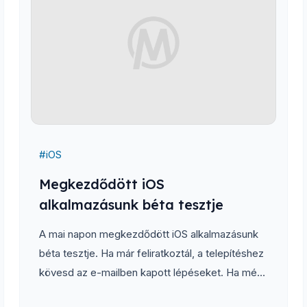
#
iOS
Megkezdődött iOS
alkalmazásunk béta tesztje
A mai napon megkezdődött iOS alkalmazásunk
béta tesztje. Ha már feliratkoztál, a telepítéshez
kövesd az e-mailben kapott lépéseket. Ha még
nem tetted, iratkozz fel a menetrendapp.hu