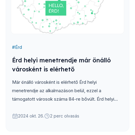
#
Érd
Érd helyi menetrendje már önálló
városként is elérhető
Már önálló városként is elérhető Érd helyi
menetrendje az alkalmazáson belül, ezzel a
támogatott városok száma 84-re bővült. Érd helyi
járatai Budapestet kiválasztva eddig is
megtalálhatóak voltak az appban, azonban...
2024 okt. 26.
2 perc olvasás