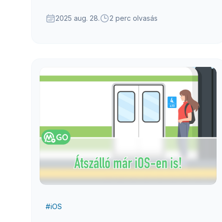
izgalmas új funkcióba. A béta verzió már
elérhető – csatlakozz, ha szeretnéd elsőként
2025 aug. 28.
2 perc olvasás
kipróbálni az újdonságokat!
#
iOS