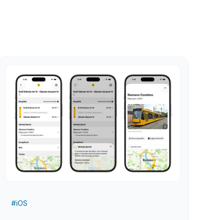
#
iOS