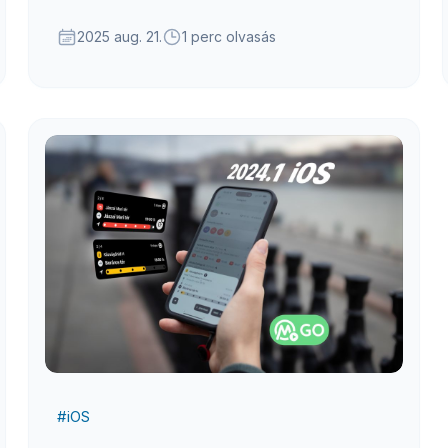
izgalmas új funkcióba.
2025 aug. 21.
1 perc olvasás
#
iOS