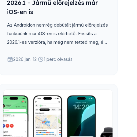
2026.1 - Jármű előrejelzés már
iOS-en is
Az Androidon nemrég debütált jármű előrejelzés
funkciónk már iOS-en is elérhető. Frissíts a
2026.1-es verzióra, ha még nem tetted meg, és
próbáld ki te is!
2026 jan. 12.
1 perc olvasás