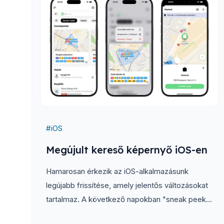
#
iOS
Megújult kereső képernyő iOS-en
Hamarosan érkezik az iOS-alkalmazásunk
legújabb frissítése, amely jelentős változásokat
tartalmaz. A következő napokban "sneak peek"
sorozatunkban bepillantást nyújtunk néhány