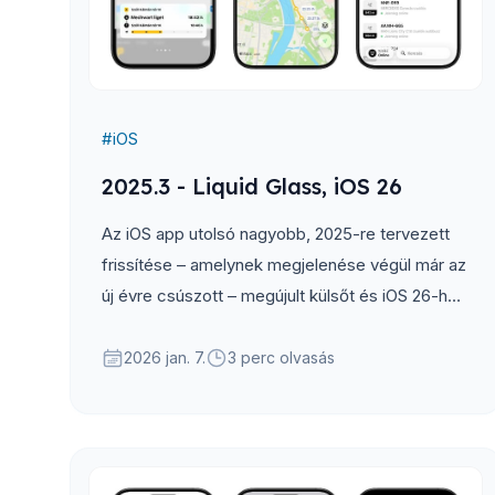
#
iOS
2025.3 - Liquid Glass, iOS 26
Az iOS app utolsó nagyobb, 2025-re tervezett
frissítése – amelynek megjelenése végül már az
új évre csúszott – megújult külsőt és iOS 26-hoz
igazított felhasználói élményt hoz.
2026 jan. 7.
3 perc olvasás