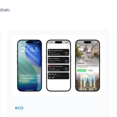
yben.
#
iOS