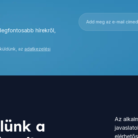
 legfontosabb hírekről,
 küldünk, az
adatkezelési
Az alkalm
lünk a
javaslato
elérhető