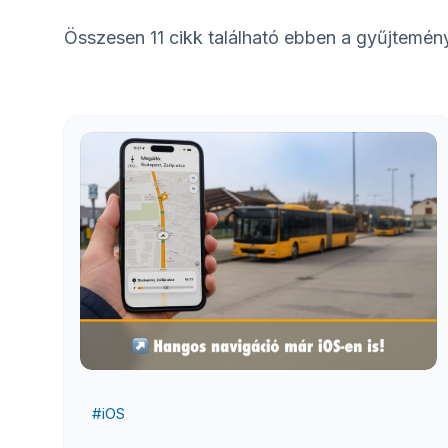
Összesen
11
cikk található ebben a gyűjtemén
#
iOS