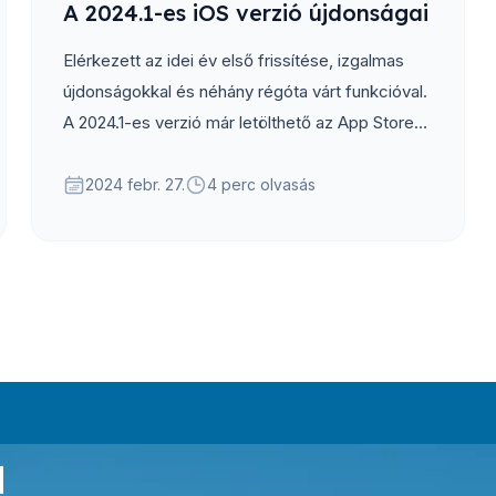
A 2024.1-es iOS verzió újdonságai
Elérkezett az idei év első frissítése, izgalmas
újdonságokkal és néhány régóta várt funkcióval.
A 2024.1-es verzió már letölthető az App Store-
ból, az alábbi összefoglalót olvasva pedig
megtudhatod, mi változott benne.
2024 febr. 27.
4 perc olvasás
a