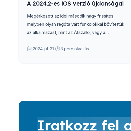
A 2024.2-es iOS verzió újdonságai
Megérkezett az idei második nagy frissítés,
melyben olyan régóta várt funkciókkal bővítettük
az alkalmazást, mint az Átszálló, vagy a...
2024 júl. 31.
3 perc olvasás
Iratkozz fel 