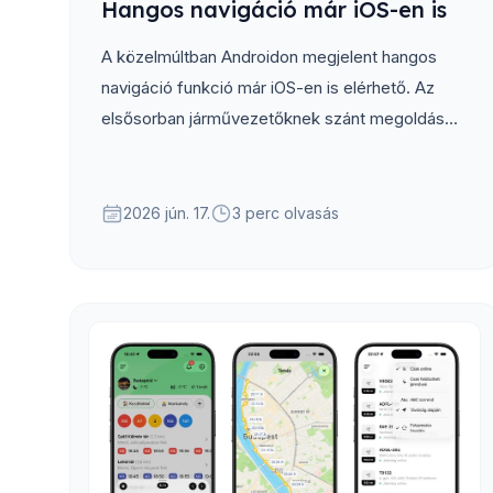
Hangos navigáció már iOS-en is
A közelmúltban Androidon megjelent hangos
navigáció funkció már iOS-en is elérhető. Az
elsősorban járművezetőknek szánt megoldás
iránt olyan nagy volt az érdeklődés, hogy úgy
döntöttünk, mindkét platformon bevezetjük.
2026 jún. 17.
3 perc olvasás