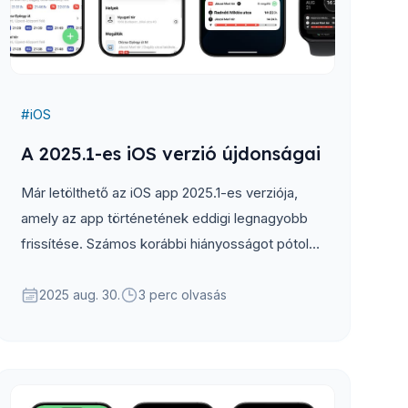
#
iOS
A 2025.1-es iOS verzió újdonságai
Már letölthető az iOS app 2025.1-es verziója,
amely az app történetének eddigi legnagyobb
frissítése. Számos korábbi hiányosságot pótol
és további, jövőbeli fejlesztéseknek szolgál
majd alapjául.
2025 aug. 30.
3 perc olvasás