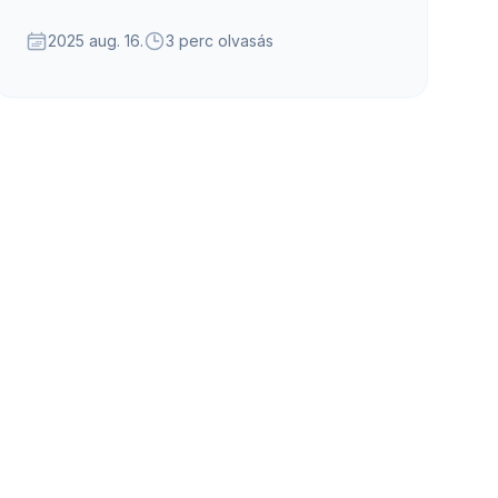
sorozatunkban bepillantást nyújtunk néhány
izgalmas új funkcióba.
2025 aug. 16.
3 perc olvasás