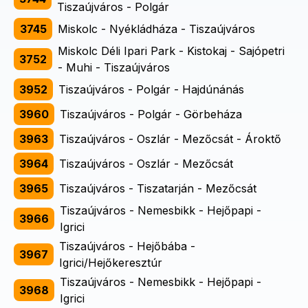
Tiszaújváros - Polgár
3745
Miskolc - Nyékládháza - Tiszaújváros
Miskolc Déli Ipari Park - Kistokaj - Sajópetri
3752
- Muhi - Tiszaújváros
3952
Tiszaújváros - Polgár - Hajdúnánás
3960
Tiszaújváros - Polgár - Görbeháza
3963
Tiszaújváros - Oszlár - Mezőcsát - Ároktő
3964
Tiszaújváros - Oszlár - Mezőcsát
3965
Tiszaújváros - Tiszatarján - Mezőcsát
Tiszaújváros - Nemesbikk - Hejőpapi -
3966
Igrici
Tiszaújváros - Hejőbába -
3967
Igrici/Hejőkeresztúr
Tiszaújváros - Nemesbikk - Hejőpapi -
3968
Igrici