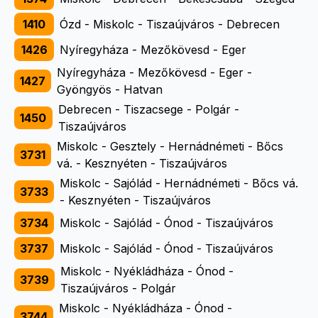
1410
Ózd - Miskolc - Tiszaújváros - Debrecen
1426
Nyíregyháza - Mezőkövesd - Eger
Nyíregyháza - Mezőkövesd - Eger -
1427
Gyöngyös - Hatvan
Debrecen - Tiszacsege - Polgár -
1450
Tiszaújváros
Miskolc - Gesztely - Hernádnémeti - Bőcs
3731
vá. - Kesznyéten - Tiszaújváros
Miskolc - Sajólád - Hernádnémeti - Bőcs vá.
3733
- Kesznyéten - Tiszaújváros
3734
Miskolc - Sajólád - Ónod - Tiszaújváros
3737
Miskolc - Sajólád - Ónod - Tiszaújváros
Miskolc - Nyékládháza - Ónod -
3739
Tiszaújváros - Polgár
Miskolc - Nyékládháza - Ónod -
3744