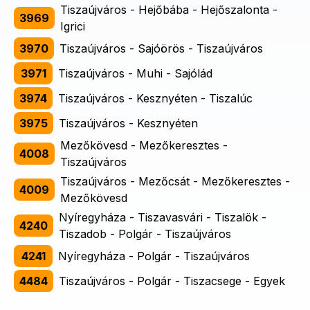
Tiszaújváros - Hejőbába - Hejőszalonta -
3969
Igrici
3970
Tiszaújváros - Sajóörös - Tiszaújváros
3971
Tiszaújváros - Muhi - Sajólád
3974
Tiszaújváros - Kesznyéten - Tiszalúc
3975
Tiszaújváros - Kesznyéten
Mezőkövesd - Mezőkeresztes -
4008
Tiszaújváros
Tiszaújváros - Mezőcsát - Mezőkeresztes -
4009
Mezőkövesd
Nyíregyháza - Tiszavasvári - Tiszalök -
4240
Tiszadob - Polgár - Tiszaújváros
4241
Nyíregyháza - Polgár - Tiszaújváros
4484
Tiszaújváros - Polgár - Tiszacsege - Egyek