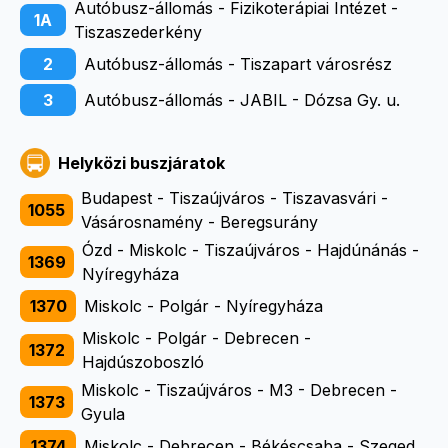
Autóbusz-állomás - Fizikoterápiai Intézet -
1A
Tiszaszederkény
2
Autóbusz-állomás - Tiszapart városrész
3
Autóbusz-állomás - JABIL - Dózsa Gy. u.
Helyközi buszjáratok
Budapest - Tiszaújváros - Tiszavasvári -
1055
Vásárosnamény - Beregsurány
Ózd - Miskolc - Tiszaújváros - Hajdúnánás -
1369
Nyíregyháza
1370
Miskolc - Polgár - Nyíregyháza
Miskolc - Polgár - Debrecen -
1372
Hajdúszoboszló
Miskolc - Tiszaújváros - M3 - Debrecen -
1373
Gyula
1374
Miskolc - Debrecen - Békéscsaba - Szeged