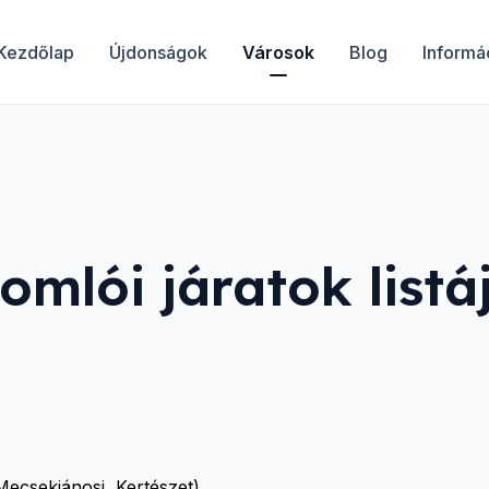
Kezdőlap
Újdonságok
Városok
Blog
Informá
omlói
járatok listá
Mecsekjánosi, Kertészet)