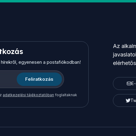
Az alkalm
atkozás
javaslato
b hírekről, egyenesen a postafiókodban!
elérhető
Feliratkozás
E-
az
adatkezelési tájékoztatóban
foglaltaknak
Tw