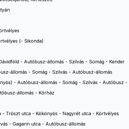
ttyán
örtvélyes
tvélyes (- Sikonda)
 Dávidföld - Autóbusz-állomás - Szilvás - Somág - Kender
óbusz-állomás - Somág - Szilvás - Autóbusz-állomás
könyös) - Autóbusz-állomás - Somág - Szilvás - Autóbusz -
utóbusz-állomás - Kórház
 - Tröszt utca - Kökönyös - Nagyrét utca - Körtvélyes
ilvás - Gagarin utca - Autóbusz-állomás