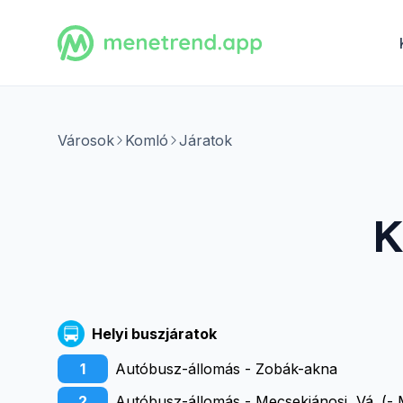
Városok
Komló
Járatok
K
Helyi buszjáratok
1
Autóbusz-állomás - Zobák-akna
2
Autóbusz-állomás - Mecsekjánosi, Vá. (- 