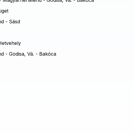
 Magyarhertelend - Godisa, Vá. - Bakóca
iget
nd - Sásd
Hetvehely
d - Godisa, Vá. - Bakóca