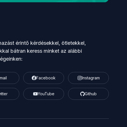
azást érintő kérdésekkel, ötletekkel,
kkal bátran keress minket az alábbi
ségeinken:
mail
Facebook
Instagram
itter
YouTube
Github