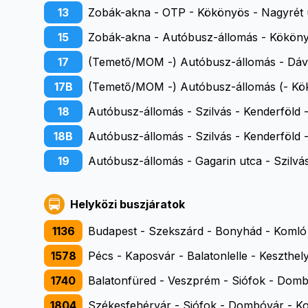
13
Zobák-akna - OTP - Kökönyös - Nagyrét u
15
Zobák-akna - Autóbusz-állomás - Kököny
17
(Temető/MOM -) Autóbusz-állomás - Dávid
17B
(Temető/MOM -) Autóbusz-állomás (- Kökö
18
Autóbusz-állomás - Szilvás - Kenderföld -
18B
Autóbusz-állomás - Szilvás - Kenderföld 
19
Autóbusz-állomás - Gagarin utca - Szilvá
Helyközi buszjáratok
1136
Budapest - Szekszárd - Bonyhád - Komló
1578
Pécs - Kaposvár - Balatonlelle - Keszthel
1740
Balatonfüred - Veszprém - Siófok - Domb
1804
Székesfehérvár - Siófok - Dombóvár - K