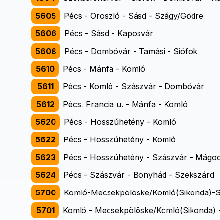
5605
Pécs - Oroszló - Sásd - Szágy/Gödre
5606
Pécs - Sásd - Kaposvár
5608
Pécs - Dombóvár - Tamási - Siófok
5610
Pécs - Mánfa - Komló
5611
Pécs - Komló - Szászvár - Dombóvár
5612
Pécs, Francia u. - Mánfa - Komló
5620
Pécs - Hosszúhetény - Komló
5622
Pécs - Hosszúhetény - Komló
5623
Pécs - Hosszúhetény - Szászvár - Mágo
5624
Pécs - Szászvár - Bonyhád - Szekszárd
5700
Komló-Mecsekpölöske/Komló(Sikonda)-
5701
Komló - Mecsekpölöske/Komló(Sikonda) -