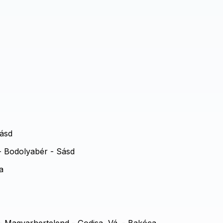
ásd
 Bodolyabér - Sásd
a