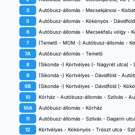
3
Autóbusz-állomás - Mecsekjánosi - Kisba
5
Autóbusz-állomás - Kökönyös - Dávidföld
6
Autóbusz-állomás - Mecsekfalu völgy - K
7
(Temető - MOM -) Autóbusz-állomás - Kör
7A
Autóbusz-állomás - Temető
8
(Sikonda -) Körtvélyes (- Nagyrét utca) -
9
(Sikonda -) Körtvélyes - Dávidföld - Aut
9B
(Sikonda -) Körtvélyes - Dávidföld (- Kö
10
Kórház - Autóbusz-állomás - Szilvás - A
10A
Autóbusz-állomás - Kórház
11
Autóbusz-állomás - Szilvás - Gagarin utca
12
Körtvélyes - Kökönyös - Tröszt utca - Sz