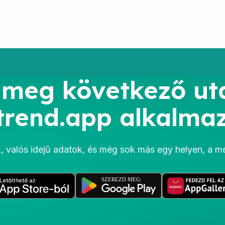
 meg következő ut
rend.app alkalmaz
ek, valós idejű adatok, és még sok más egy helyen, a 