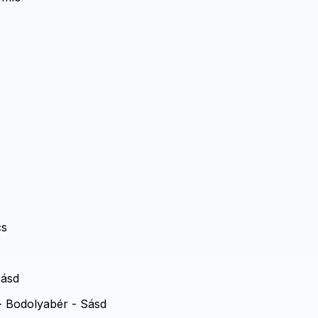
cs
Sásd
 Bodolyabér - Sásd