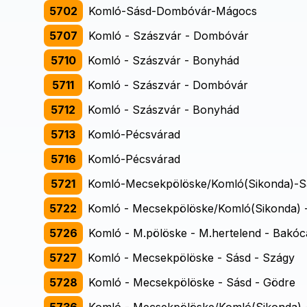
5702
Komló-Sásd-Dombóvár-Mágocs
5707
Komló - Szászvár - Dombóvár
5710
Komló - Szászvár - Bonyhád
5711
Komló - Szászvár - Dombóvár
5712
Komló - Szászvár - Bonyhád
5713
Komló-Pécsvárad
5716
Komló-Pécsvárad
5721
Komló-Mecsekpölöske/Komló(Sikonda)-S
5722
Komló - Mecsekpölöske/Komló(Sikonda) -
5726
Komló - M.pölöske - M.hertelend - Bakóc
5727
Komló - Mecsekpölöske - Sásd - Szágy
5728
Komló - Mecsekpölöske - Sásd - Gödre