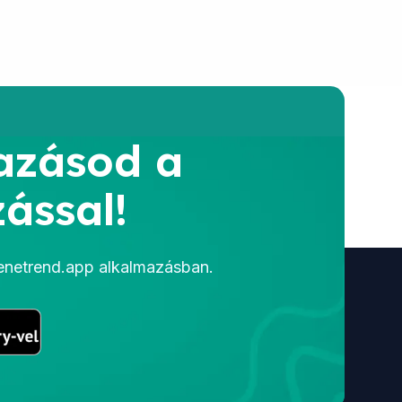
azásod a
ással!
menetrend.app alkalmazásban.