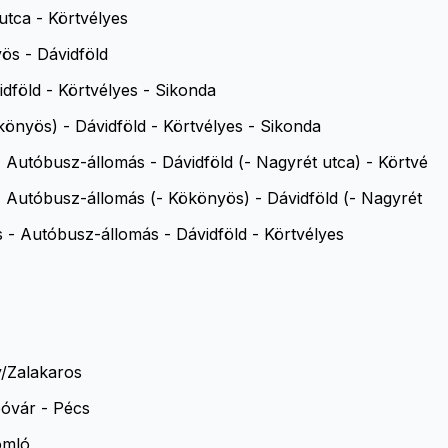
tca - Körtvélyes
ös - Dávidföld
föld - Körtvélyes - Sikonda
nyös) - Dávidföld - Körtvélyes - Sikonda
 Autóbusz-állomás - Dávidföld (- Nagyrét utca) - Körtvé
- Autóbusz-állomás (- Kökönyös) - Dávidföld (- Nagyrét
s - Autóbusz-állomás - Dávidföld - Körtvélyes
y/Zalakaros
óvár - Pécs
omló