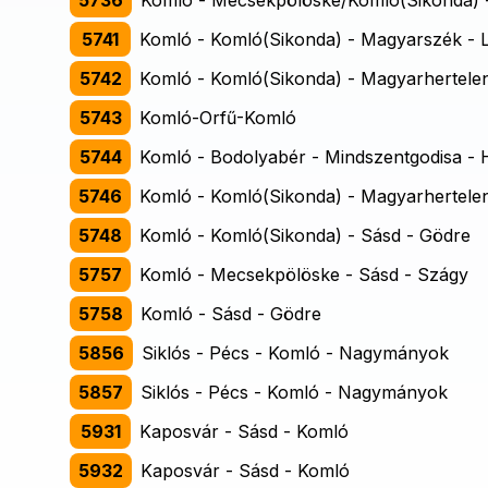
5736
Komló - Mecsekpölöske/Komló(Sikonda) -
5741
Komló - Komló(Sikonda) - Magyarszék - L
5742
Komló - Komló(Sikonda) - Magyarhertele
5743
Komló-Orfű-Komló
5744
Komló - Bodolyabér - Mindszentgodisa - 
5746
Komló - Komló(Sikonda) - Magyarhertelen
5748
Komló - Komló(Sikonda) - Sásd - Gödre
5757
Komló - Mecsekpölöske - Sásd - Szágy
5758
Komló - Sásd - Gödre
5856
Siklós - Pécs - Komló - Nagymányok
5857
Siklós - Pécs - Komló - Nagymányok
5931
Kaposvár - Sásd - Komló
5932
Kaposvár - Sásd - Komló