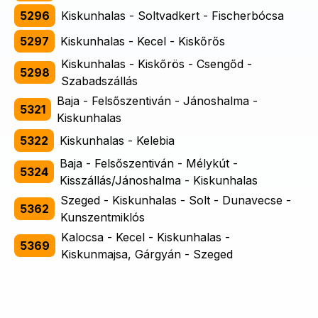
5296
Kiskunhalas - Soltvadkert - Fischerbócsa
5297
Kiskunhalas - Kecel - Kiskőrős
Kiskunhalas - Kiskőrös - Csengőd -
5298
Szabadszállás
Baja - Felsőszentiván - Jánoshalma -
5321
Kiskunhalas
5322
Kiskunhalas - Kelebia
Baja - Felsőszentiván - Mélykút -
5324
Kisszállás/Jánoshalma - Kiskunhalas
Szeged - Kiskunhalas - Solt - Dunavecse -
5362
Kunszentmiklós
Kalocsa - Kecel - Kiskunhalas -
5369
Kiskunmajsa, Gárgyán - Szeged