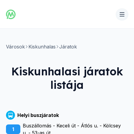
Városok
Kiskunhalas
Járatok
Kiskunhalasi
járatok
listája
Helyi buszjáratok
Buszállomás - Keceli út - Átlós u. - Kölcsey
1
u. - 53-as út