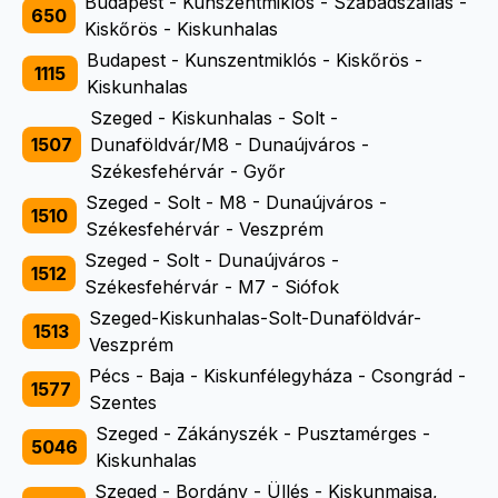
Budapest - Kunszentmiklós - Szabadszállás -
650
Kiskőrös - Kiskunhalas
Budapest - Kunszentmiklós - Kiskőrös -
1115
Kiskunhalas
Szeged - Kiskunhalas - Solt -
1507
Dunaföldvár/M8 - Dunaújváros -
Székesfehérvár - Győr
Szeged - Solt - M8 - Dunaújváros -
1510
Székesfehérvár - Veszprém
Szeged - Solt - Dunaújváros -
1512
Székesfehérvár - M7 - Siófok
Szeged-Kiskunhalas-Solt-Dunaföldvár-
1513
Veszprém
Pécs - Baja - Kiskunfélegyháza - Csongrád -
1577
Szentes
Szeged - Zákányszék - Pusztamérges -
5046
Kiskunhalas
Szeged - Bordány - Üllés - Kiskunmajsa,