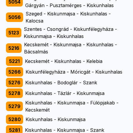
5054
Gárgyán - Pusztamérges - Kiskunhalas
Szeged - Kiskunmajsa - Kiskunhalas -
5056
Kalocsa
Szentes - Csongrád - Kiskunfélegyháza -
5123
Kiskunmajsa - Kiskunhalas
Kecskemét - Kiskunmajsa - Kiskunhalas -
5216
Bácsalmás
5221
Kecskemét - Kiskunhalas - Kelebia
5266
Kiskunfélegyháza - Móricgát - Kiskunhalas
5276
Kiskunhalas - Bodoglár - Szank
5278
Kiskunhalas - Tázlár - Kiskunmajsa
Kiskunhalas - Kiskunmajsa - Fülöpjakab -
5279
Kecskemét
5280
Kiskunhalas - Kiskunmajsa
5281
Kiskunhalas - Kiskunmajsa - Szank