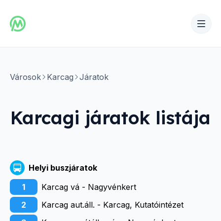
Városok
Karcag
Járatok
Karcagi
járatok listája
Helyi buszjáratok
1
Karcag vá - Nagyvénkert
2
Karcag aut.áll. - Karcag, Kutatóintézet