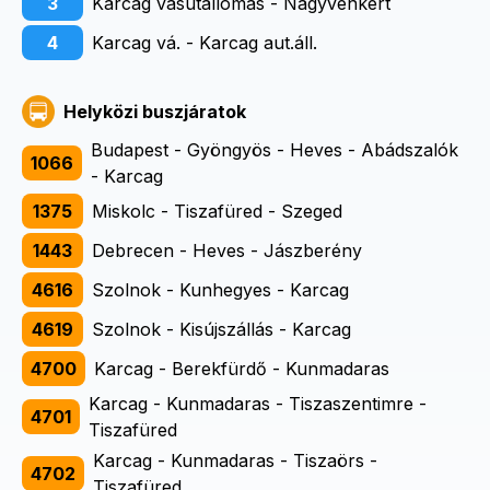
3
Karcag vasútállomás - Nagyvénkert
4
Karcag vá. - Karcag aut.áll.
Helyközi buszjáratok
Budapest - Gyöngyös - Heves - Abádszalók
1066
- Karcag
1375
Miskolc - Tiszafüred - Szeged
1443
Debrecen - Heves - Jászberény
4616
Szolnok - Kunhegyes - Karcag
4619
Szolnok - Kisújszállás - Karcag
4700
Karcag - Berekfürdő - Kunmadaras
Karcag - Kunmadaras - Tiszaszentimre -
4701
Tiszafüred
Karcag - Kunmadaras - Tiszaörs -
4702
Tiszafüred