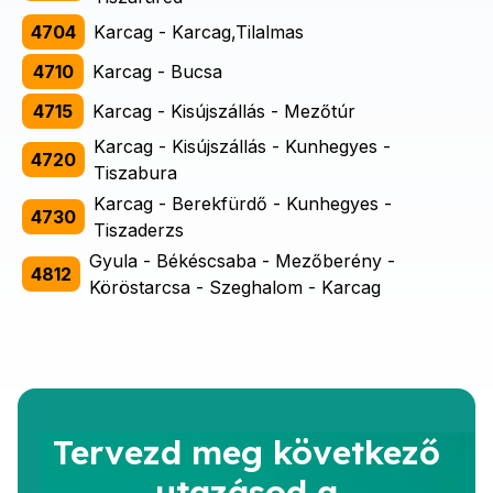
4704
Karcag - Karcag,Tilalmas
4710
Karcag - Bucsa
4715
Karcag - Kisújszállás - Mezőtúr
Karcag - Kisújszállás - Kunhegyes -
4720
Tiszabura
Karcag - Berekfürdő - Kunhegyes -
4730
Tiszaderzs
Gyula - Békéscsaba - Mezőberény -
4812
Köröstarcsa - Szeghalom - Karcag
Tervezd meg következő
utazásod a