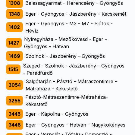
1308
Balassagyarmat - Herencsény - Gyöngyös
1348
Eger - Gyöngyös - Jászberény - Kecskemét
Eger - Gyöngyös - M3 - M7 - Siófok -
1402
Hévíz
Nyíregyháza - Mezőkövesd - Eger -
1427
Gyöngyös - Hatvan
1469
Szolnok - Jászberény - Gyöngyös
Szeged - Szolnok - Jászberény - Gyöngyös
1515
- Parádfürdő
Salgótarján - Pásztó - Mátraszentimre -
3054
Mátraháza - Kékestető
Pásztó-Mátraszentimre-Mátraháza-
3255
Kékestető
3445
Eger - Kápolna - Gyöngyös
3448
Eger - Gyöngyös - Hatvan - Nagykökényes
Eger - Verpelét - Tófalu - Domoszló -