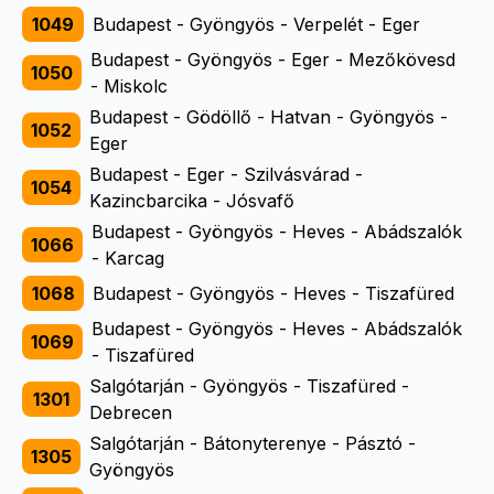
1049
Budapest - Gyöngyös - Verpelét - Eger
Budapest - Gyöngyös - Eger - Mezőkövesd
1050
- Miskolc
Budapest - Gödöllő - Hatvan - Gyöngyös -
1052
Eger
Budapest - Eger - Szilvásvárad -
1054
Kazincbarcika - Jósvafő
Budapest - Gyöngyös - Heves - Abádszalók
1066
- Karcag
1068
Budapest - Gyöngyös - Heves - Tiszafüred
Budapest - Gyöngyös - Heves - Abádszalók
1069
- Tiszafüred
Salgótarján - Gyöngyös - Tiszafüred -
1301
Debrecen
Salgótarján - Bátonyterenye - Pásztó -
1305
Gyöngyös