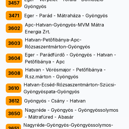
3457
Gyöngyös
3471
Eger - Parád - Mátraháza - Gyöngyös
Apc-Hatvan-Gyöngyös-MVM Mátra
3602
Energia Zrt.
Hatvan-Petőfibánya-Apc-
3603
Rózsaszentmárton-Gyöngyös
Eger - Parádfürdő - Gyöngyös - Hatvan -
3604
Petőfibánya - Apc
Hatvan - Vörösmajor - Petőfibánya -
3608
R.sz.márton - Gyöngyös
Hatvan-Ecséd-Rózsaszentmárton-Szücsi-
3610
Gyöngyöspata-Gyöngyös
3612
Gyöngyös - Csány - Hatvan
Nagyréde - Gyöngyös - Gyöngyössolymos
3650
- Mátrafüred - Abasár
Nagyréde-Gyöngyös-Gyöngyössolymos-
3651