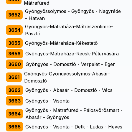
Mátrafüred
Gyöngyössolymos - Gyöngyös - Nagyréde
3652
- Hatvan
Gyöngyös-Mátraháza-Mátraszentimre-
3654
Pásztó
3655
Gyöngyös-Mátraháza-Kékestető
3656
Gyöngyös-Mátraháza-Recsk-Pétervására
3660
Gyöngyös - Domoszló - Verpelét - Eger
Gyöngyös-Gyöngyössolymos-Abasár-
3661
Domoszló
3662
Gyöngyös - Abasár - Domoszló - Vécs
3663
Gyöngyös - Visonta
Gyöngyös - Mátrafüred - Pálosvörösmart -
3664
Abasár - Gyöngyös
3665
Gyöngyös - Visonta - Detk - Ludas - Heves