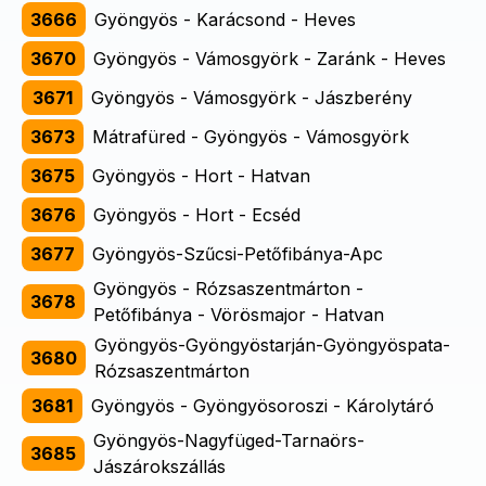
3666
Gyöngyös - Karácsond - Heves
3670
Gyöngyös - Vámosgyörk - Zaránk - Heves
3671
Gyöngyös - Vámosgyörk - Jászberény
3673
Mátrafüred - Gyöngyös - Vámosgyörk
3675
Gyöngyös - Hort - Hatvan
3676
Gyöngyös - Hort - Ecséd
3677
Gyöngyös-Szűcsi-Petőfibánya-Apc
Gyöngyös - Rózsaszentmárton -
3678
Petőfibánya - Vörösmajor - Hatvan
Gyöngyös-Gyöngyöstarján-Gyöngyöspata-
3680
Rózsaszentmárton
3681
Gyöngyös - Gyöngyösoroszi - Károlytáró
Gyöngyös-Nagyfüged-Tarnaörs-
3685
Jászárokszállás