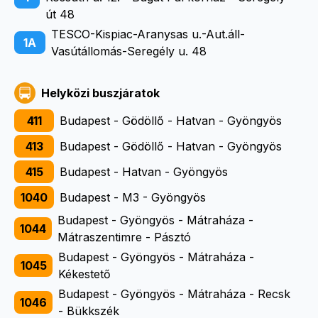
út 48
TESCO-Kispiac-Aranysas u.-Aut.áll-
1A
Vasútállomás-Seregély u. 48
Helyközi buszjáratok
411
Budapest - Gödöllő - Hatvan - Gyöngyös
413
Budapest - Gödöllő - Hatvan - Gyöngyös
415
Budapest - Hatvan - Gyöngyös
1040
Budapest - M3 - Gyöngyös
Budapest - Gyöngyös - Mátraháza -
1044
Mátraszentimre - Pásztó
Budapest - Gyöngyös - Mátraháza -
1045
Kékestető
Budapest - Gyöngyös - Mátraháza - Recsk
1046
- Bükkszék