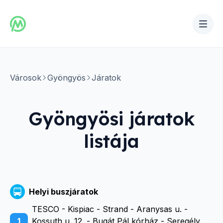
Városok
Gyöngyös
Járatok
Gyöngyösi
járatok
listája
Helyi buszjáratok
TESCO - Kispiac - Strand - Aranysas u. -
1
Kossuth u. 12. - Bugát Pál kórház - Seregély