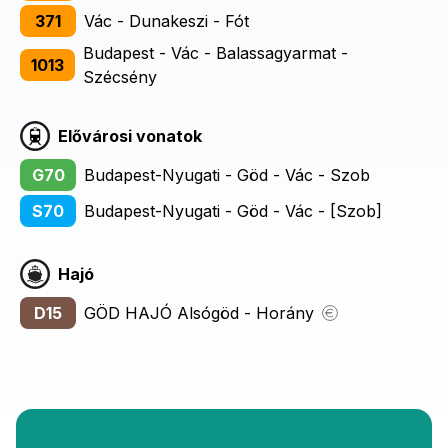
371
Vác - Dunakeszi - Fót
Budapest - Vác - Balassagyarmat -
1013
Szécsény
Elővárosi vonatok
G70
Budapest-Nyugati - Göd - Vác - Szob
S70
Budapest-Nyugati - Göd - Vác - [Szob]
Hajó
D15
GÖD HAJÓ Alsógöd - Horány