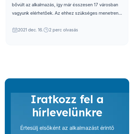
bővült az alkalmazás, így már összesen 17 városban
vagyunk elérhetőek. Az ehhez szükséges menetrendi
adatokat a helyi önkormányzat biztosítja az
alkalmazás számára, így mindig naprakész
2021 dec. 16.
2 perc olvasás
menetrendeket találhatsz majd az alkalmazásban.
Iratkozz fel a
hírlevelünkre
Értesülj elsőként az alkalmazást érintő