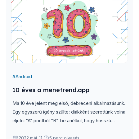
#
Android
10 éves a menetrend.app
Ma 10 éve jelent meg első, debreceni alkalmazásunk.
Egy egyszerű igény szülte: diákként szerettünk volna
eljutni “A” pontból “B”-be anélkül, hogy hosszú
percekig kelljen böngészni az átláthatatlan
menetrendi táblázatokat...
2022 máj. 11.
5 perc olvasás