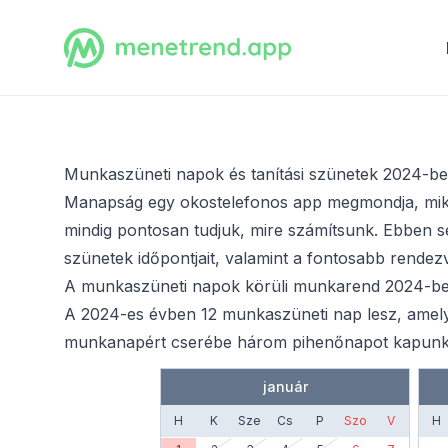
Munkaszüneti napok és tanítási szünetek 2024-b
Manapság egy okostelefonos app megmondja, mikor
mindig pontosan tudjuk, mire számítsunk. Ebben seg
szünetek időpontjait, valamint a fontosabb rendez
A munkaszüneti napok körüli munkarend 2024-b
A 2024-es évben 12 munkaszüneti nap lesz, amely
munkanapért cserébe három pihenőnapot kapunk
január
H
K
Sze
Cs
P
Szo
V
H