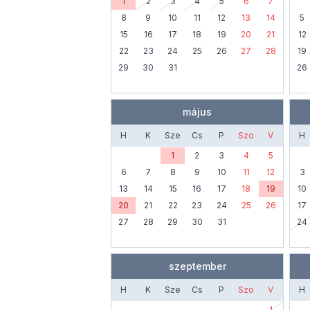
1
2
3
4
5
6
7
8
9
10
11
12
13
14
5
15
16
17
18
19
20
21
12
22
23
24
25
26
27
28
19
29
30
31
26
május
H
K
Sze
Cs
P
Szo
V
H
1
2
3
4
5
6
7
8
9
10
11
12
3
13
14
15
16
17
18
19
10
20
21
22
23
24
25
26
17
27
28
29
30
31
24
szeptember
H
K
Sze
Cs
P
Szo
V
H
1