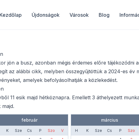
Kezdőlap
Újdonságok
Városok
Blog
Informá
en
 jön a busz, azonban mégis érdemes előre tájékozódni az
ít az alábbi cikk, melyben összegyűjtöttük a 2024-es év mu
vényeket, amelyek befolyásolhatják a közlekedést.
en
ből 11 esik majd hétköznapra. Emellett 3 áthelyezett mun
 majd.
február
március
K
Sze
Cs
P
Szo
V
H
K
Sze
Cs
P
Szo