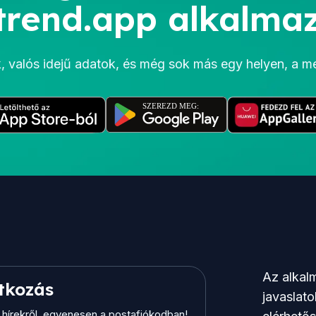
rend.app alkalmaz
ek, valós idejű adatok, és még sok más egy helyen, a 
Az alkalm
atkozás
javaslato
b hírekről, egyenesen a postafiókodban!