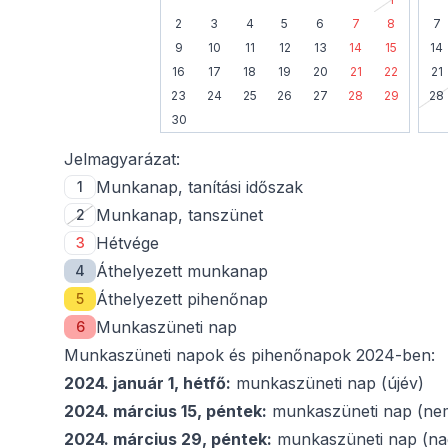
2
3
4
5
6
7
8
7
9
10
11
12
13
14
15
14
16
17
18
19
20
21
22
21
23
24
25
26
27
28
29
28
30
Jelmagyarázat:
Munkanap, tanítási időszak
1
Munkanap, tanszünet
2
Hétvége
3
Áthelyezett munkanap
4
Áthelyezett pihenőnap
5
Munkaszüneti nap
6
Munkaszüneti napok és pihenőnapok 2024-ben:
2024. január 1, hétfő:
munkaszüneti nap (újév)
2024. március 15, péntek:
munkaszüneti nap (nem
2024. március 29, péntek:
munkaszüneti nap (na