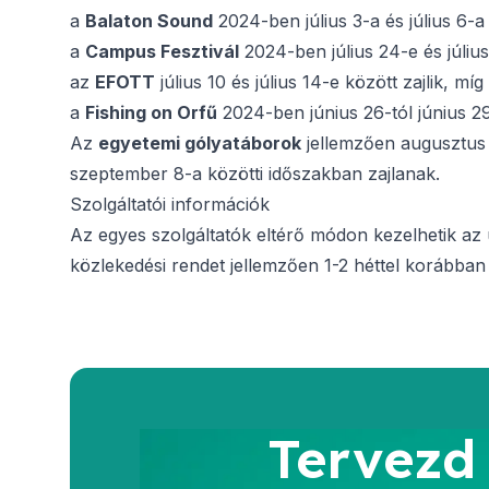
a
Balaton Sound
2024-ben július 3-a és július 6-a 
a
Campus Fesztivál
2024-ben július 24-e és júliu
az
EFOTT
július 10 és július 14-e között zajlik, míg
a
Fishing on Orfű
2024-ben június 26-tól június 29-
Az
egyetemi gólyatáborok
jellemzően augusztus 
szeptember 8-a közötti időszakban zajlanak.
Szolgáltatói információk
Az egyes szolgáltatók eltérő módon kezelhetik az
közlekedési rendet jellemzően 1-2 héttel korábban t
Tervezd