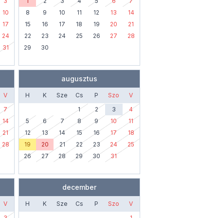
3
1
2
3
4
5
6
7
10
8
9
10
11
12
13
14
17
15
16
17
18
19
20
21
24
22
23
24
25
26
27
28
31
29
30
augusztus
V
H
K
Sze
Cs
P
Szo
V
7
1
2
3
4
14
5
6
7
8
9
10
11
21
12
13
14
15
16
17
18
28
19
20
21
22
23
24
25
26
27
28
29
30
31
december
V
H
K
Sze
Cs
P
Szo
V
3
1