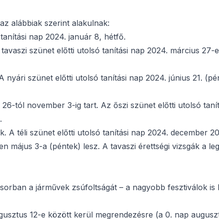
az alábbiak szerint alakulnak:
tanítási nap 2024. január 8, hétfő.
A tavaszi szünet előtti utolsó tanítási nap 2024. március 27-
A nyári szünet előtti utolsó tanítási nap 2024. június 21. (pé
26-tól november 3-ig tart. Az őszi szünet előtti utolsó tan
.
A téli szünet előtti utolsó tanítási nap 2024. december 20
n május 3-a (péntek) lesz. A tavaszi érettségi vizsgák a l
ősorban a járművek zsúfoltságát – a nagyobb fesztiválok is
usztus 12-e között kerül megrendezésre (a 0. nap augusz