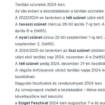
Tanítási szünetek 2024-ben
Az idei évben a közoktatásban a tanítási szünetek 
A 2023/2024-es tanévben a
téli szünet
utáni első 
A
tavaszi szünet
márcus 28-tól április 7-ig tart. 
április 8-a (hétfő).
A
nyári szünet
június 22-től szeptember 1-ig tart. 
szeptember 2. (hétfő).
A 2024/2025-ös tanévben az
őszi szünet
október 
utáni első tanítási nap 2024. november 4-e (hétfő)
A
téli szünet
pedig 2024. december 21-én kezdődik. 
A végzős évfolyamok utolsó tanítási napja 2024-be
kezdődnek.
Nagyobb fesztiválok és rendezvények 2024-ben
Az ünnepnapok mellett a közlekedést – illetve els
következőkre kell készülni:
a
Sziget Fesztivál
2024-ben augusztus 7-e és aug