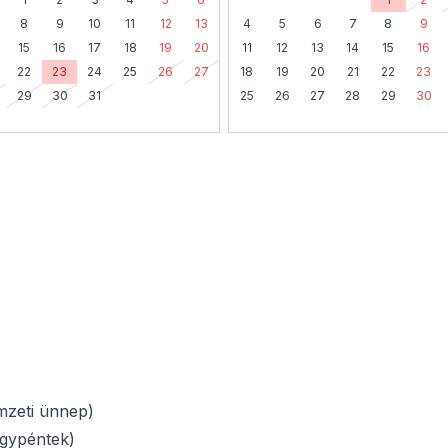
8
9
10
11
12
13
4
5
6
7
8
9
15
16
17
18
19
20
11
12
13
14
15
16
22
23
24
25
26
27
18
19
20
21
22
23
29
30
31
25
26
27
28
29
30
zeti ünnep)
gypéntek)