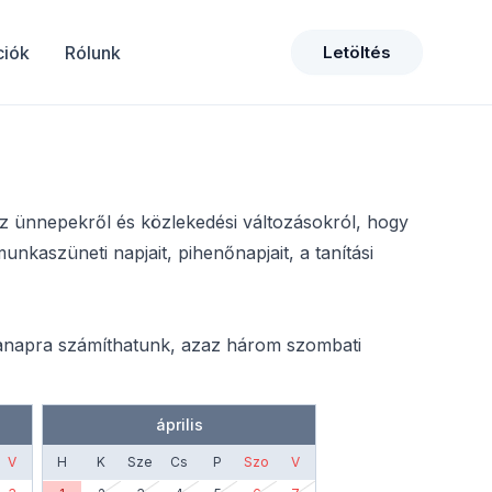
ciók
Rólunk
Letöltés
 ünnepekről és közlekedési változásokról, hogy
nkaszüneti napjait, pihenőnapjait, a tanítási
kanapra számíthatunk, azaz három szombati
április
V
H
K
Sze
Cs
P
Szo
V