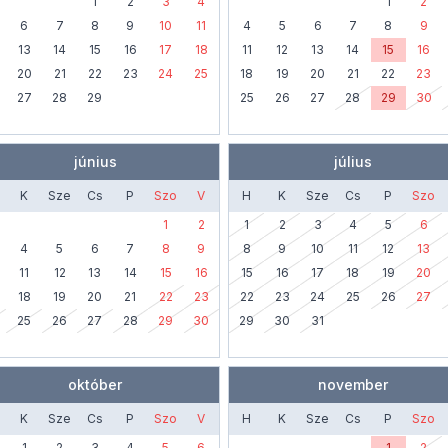
1
2
3
4
1
2
6
7
8
9
10
11
4
5
6
7
8
9
13
14
15
16
17
18
11
12
13
14
15
16
20
21
22
23
24
25
18
19
20
21
22
23
27
28
29
25
26
27
28
29
30
június
július
K
Sze
Cs
P
Szo
V
H
K
Sze
Cs
P
Szo
1
2
1
2
3
4
5
6
4
5
6
7
8
9
8
9
10
11
12
13
11
12
13
14
15
16
15
16
17
18
19
20
18
19
20
21
22
23
22
23
24
25
26
27
25
26
27
28
29
30
29
30
31
október
november
K
Sze
Cs
P
Szo
V
H
K
Sze
Cs
P
Szo
1
2
3
4
5
6
1
2