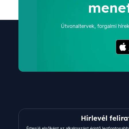
menet
Útvonaltervek, forgalmi hír
Hírlevél felir
Értesülj elsőként az alkalmazást érintő legfontosab