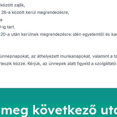
között zajlik,
s 28-a között kerül megrendezésre,
 a
ig tart.
20-a után kerülnek megrendezésre: idén egyetemtől és kar
 ünnepnapokat, az áthelyezett munkanapokat, valamint a tan
eszik közzé. Kérjük, az ünnepek alatt figyeld a szolgáltató
 meg következő ut