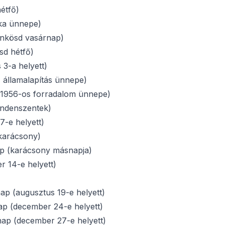
étfő)
ka ünnepe)
nkösd vasárnap)
d hétfő)
3-a helyett)
államalapítás ünnepe)
1956-os forradalom ünnepe)
ndenszentek)
-e helyett)
karácsony)
p (karácsony másnapja)
 14-e helyett)
p (augusztus 19-e helyett)
p (december 24-e helyett)
ap (december 27-e helyett)