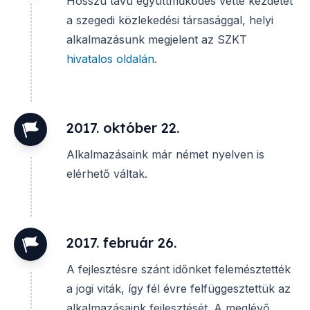
Hosszú távú együttműködés vette kezdetét
a szegedi közlekedési társasággal, helyi
alkalmazásunk megjelent az SZKT
hivatalos oldalán
.
2017. október 22.
Alkalmazásaink már német nyelven is
elérhető váltak.
2017. február 26.
A fejlesztésre szánt időnket felemésztették
a jogi viták, így fél évre felfüggesztettük az
alkalmazásaink fejlesztését. A meglévő