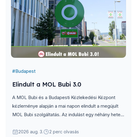
#
Budapest
Elindult a MOL Bubi 3.0
A MOL Bubi és a Budapesti Közlekedési Központ
közleménye alapján a mai napon elindult a megújult
MOL Bubi szolgáltatás. Az indulást egy néhány hetes
próbaüzem előzte meg, melynek során közel 9 ezer
felhasználó tesztelte a rendszert.
2026 aug. 3.
2 perc olvasás