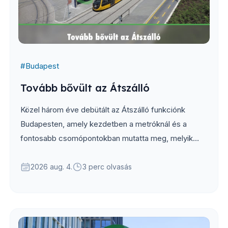
#
Budapest
Tovább bővült az Átszálló
Közel három éve debütált az Átszálló funkciónk
Budapesten, amely kezdetben a metróknál és a
fontosabb csomópontokban mutatta meg, melyik
ajtóhoz állj a leggyorsabb átszállás érdekében...
2026 aug. 4.
3 perc olvasás