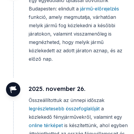
Egy egyedülálló újítással bővültünk
Budapesten: elindult a
jármű-előrejelzés
funkció, amely megmutatja, várhatóan
melyik jármű fog közlekedni a későbbi
járatokon, valamint visszamenőleg is
megnézheted, hogy melyik jármű
közlekedett az adott járaton aznap, és az
előző nap.
2025. november 26.
Összeállítottuk az ünnepi időszak
legrészletesebb összefoglalóját
a
közlekedő fényjárművekről, valamint egy
online térképet
is készítettünk, ahol egyben
áttekinthetted az ország fényvillamosait és